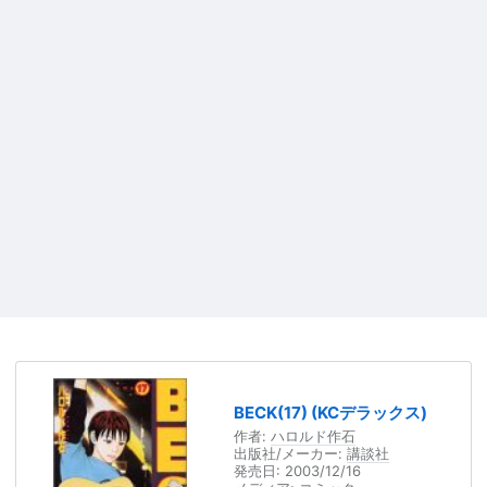
BECK(17) (KCデラックス)
作者:
ハロルド作石
出版社/メーカー:
講談社
発売日:
2003/12/16