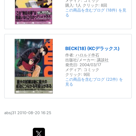
メディア:
コミック
購入
: 1人
クリック
: 8回
この商品を含むブログ (18件) を見
る
BECK(18) (KCデラックス)
作者:
ハロルド作石
出版社/メーカー:
講談社
発売日:
2004/03/17
メディア:
コミック
クリック
: 9回
この商品を含むブログ (22件) を
見る
absj31
2010-08-20 16:25